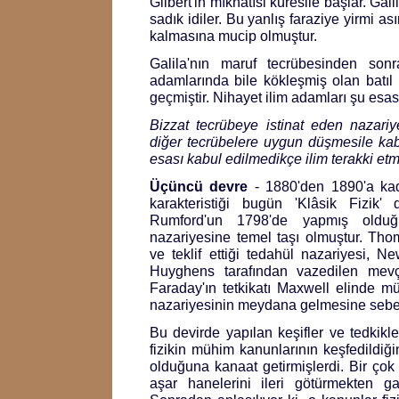
Gilbert'in mıknatısi küresile başlar. Gali
sadık idiler. Bu yanlış faraziye yirmi a
kalmasına mucip olmuştur.
Galila'nın maruf tecrübesinden sonr
adamlarında bile kökleşmiş olan batıl i
geçmiştir. Nihayet ilim adamları şu esası
Bizzat tecrübeye istinat eden nazariyel
diğer tecrübelere uygun düşmesile kab
esası kabul edilmedikçe ilim terakki et
Üçüncü devre
- 1880'den 1890'a kad
karakteristiği bugün 'Klâsik Fizik' 
Rumford'un 1798'de yapmış olduğu
nazariyesine temel taşı olmuştur. Th
ve teklif ettiği tedahül nazariyesi, N
Huyghens tarafından vazedilen mevç 
Faraday'ın tetkikatı Maxwell elinde 
nazariyesinin meydana gelmesine sebe
Bu devirde yapılan keşifler ve tedkikle
fizikin mühim kanunlarının keşfedildiğ
olduğuna kanaat getirmişlerdi. Bir çok f
aşar hanelerini ileri götürmekten ga