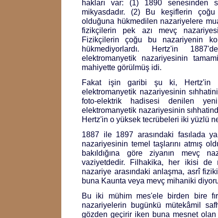
hakları var: (1) 1890 senesinden so
mikyasdadır. (2) Bu keşiflerin çoğ
olduğuna hükmedilen nazariyelere muar
fizikçilerin pek azı mevç nazariyes
Fizikçilerin çoğu bu nazariyenin ko
hükmediyorlardı. Hertz'in 1887'd
elektromanyetik nazariyesinin tamam
mahiyette görülmüş idi.
Fakat işin garibi şu ki, Hertz'in 
elektromanyetik nazariyesinin sıhhatini
foto-elektrik hadisesi denilen ye
elektromanyetik nazariyesinin sıhhatind
Hertz'in o yüksek tecrübeleri iki yüzlü ne
1887 ile 1897 arasındaki fasılada ya
nazariyesinin temel taşlarını atmış ol
bakıldığına göre ziyanın mevç naz
vaziyetdedir. Filhakika, her ikisi de
nazariye arasındaki anlaşma, asrî fiziki
buna Kaunta veya mevç mihaniki diyoru
Bu iki mühim mes'ele birden bire fırl
nazariyelerin bugünkü mütekâmil safha
gözden geçirir iken buna mesnet olan e