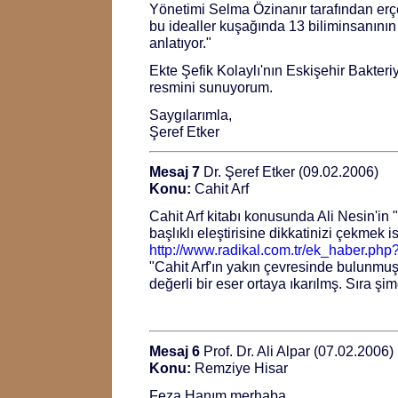
Yönetimi Selma Özinanır tarafından erçek
bu idealler kuşağında 13 biliminsanının
anlatıyor."
Ekte Şefik Kolaylı'nın Eskişehir Bakteriy
resmini sunuyorum.
Saygılarımla,
Şeref Etker
Mesaj 7
Dr. Şeref Etker (09.02.2006)
Konu:
Cahit Arf
Cahit Arf kitabı konusunda Ali Nesin'in "B
başlıklı eleştirisine dikkatinizi çekmek i
http://www.radikal.com.tr/ek_haber.p
"Cahit Arf'ın yakın çevresinde bulunmu
değerli bir eser ortaya ıkarılmş. Sıra şimd
Mesaj 6
Prof. Dr. Ali Alpar (07.02.2006)
Konu:
Remziye Hisar
Feza Hanım merhaba,