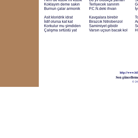
Hem de kübik mi kübik
Bu yıl oldukça yaman
S
Koklayım deme sakın
Terliyecek sanırım
G
Burnun çalar armonik
P.C.N.deki ihvan
İ
Asit kloridrik idrat
Kavgalara birebir
T
İstif olursa kat kat
Birazcık Nitrobenzol
A
Korkulur mu şimdiden
Samimiyet gibidir
S
Çalışma sırtüstü yat
Varsın uçsun bacak kol
H
http://www.bil
Son güncellem
© 20