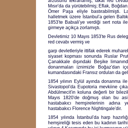
arzusunu tekrarlamış, fakat red cevabı
Mısır'da da yürütebilmiş; Eflak, Boğdan
Ömer Paşa eliyle bastırabilmişti. L
halletmek üzere İstanbul'a gelen Baltı
1853'te Babıali'ye verdiği sert nota i
girmeye açıkça zorlamıştı.
Devletimiz 10 Mayıs 1853'te Rus delege
red cevabı vermiş ve
garp devletleriyle ittifak ederek muhareb
siyaset kopması sonunda Ruslar Prut'
Çanakkale dışındaki Beşike limanınd
donanmaları iznimizle Boğaz'dan içe
kumandasındaki Fransız orduları da gel
1854 yılının Eylül ayında donanma i
Sivastopol'da Eupotoria mevkiine çıka
Abdülmecit'in koluna değerli bir bilezik
Mayıs 1820'de doğmuş olan bu asil
hastabakıcı hemşirelerinin adına y
hastabakıcı Florence Nightingale'dir.
1854 yılında İstanbul'da harp hazırlığ
hemşireliği tesis eden bu kadının tarih