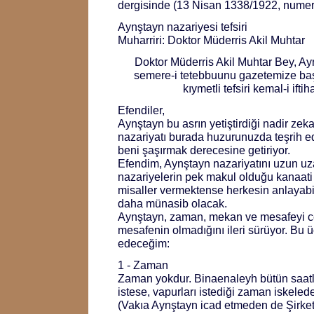
dergisinde (13 Nisan 1338/1922, numero 
Aynştayn nazariyesi tefsiri
Muharriri: Doktor Müderris Akil Muhtar
Doktor Müderris Akil Muhtar Bey, Ayn
semere-i tetebbuunu gazetemize baş
kıymetli tefsiri kemal-i ifti
Efendiler,
Aynştayn bu asrın yetiştirdiği nadir zeka
nazariyatı burada huzurunuzda teşrih 
beni şaşırmak derecesine getiriyor.
Efendim, Aynştayn nazariyatını uzun uzad
nazariyelerin pek makul olduğu kanaati 
misaller vermektense herkesin anlayabi
daha münasib olacak.
Aynştayn, zaman, mekan ve mesafeyi c
mesafenin olmadığını ileri sürüyor. Bu üç
edeceğim:
1 - Zaman
Zaman yokdur. Binaenaleyh bütün saatler
istese, vapurları istediği zaman iskeled
(Vakıa Aynştayn icad etmeden de Şirket-i