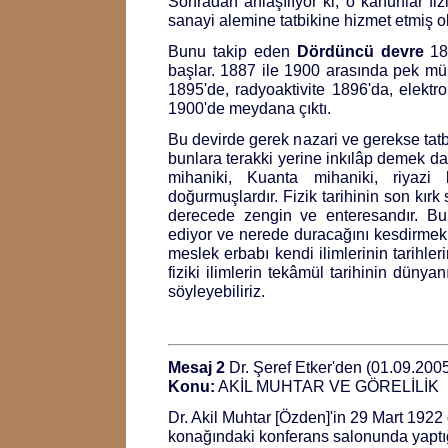
Sonradan anlaşılıyor ki, o kanunlar fizi
sanayi alemine tatbikine hizmet etmiş o
Bunu takip eden
Dördüncü devre
188
başlar. 1887 ile 1900 arasında pek müh
1895'de, radyoaktivite 1896'da, elektr
1900'de meydana çıktı.
Bu devirde gerek nazari ve gerekse tatbik
bunlara terakki yerine inkılâp demek d
mihaniki, Kuanta mihaniki, riyazi k
doğurmuşlardır. Fizik tarihinin son kırk
derecede zengin ve enteresandır. Bu 
ediyor ve nerede duracağını kesdirmek
meslek erbabı kendi ilimlerinin tarihleri
fiziki ilimlerin tekâmül tarihinin düny
söyleyebiliriz.
Mesaj 2
Dr. Şeref Etker'den (01.09.200
Konu:
AKİL MUHTAR VE GÖRELİLİK
Dr. Akil Muhtar [Özden]'in 29 Mart 19
konağındaki konferans salonunda yapt