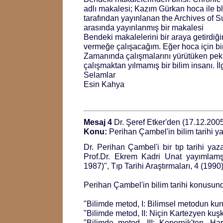
adlı makalesi; Kazım Gürkan hoca ile b
tarafından yayınlanan the Archives of S
arasında yayınlanmış bir makalesi
Bendeki makalelerini bir araya getirdiğim
vermeğe çalışacağım. Eğer hoca için bir
Zamanında çalışmalarını yürütüken pe
çalışmaktan yılmamış bir bilim insanı. İ
Selamlar
Esin Kahya
Mesaj 4
Dr. Şeref Etker'den (17.12.200
Konu:
Perihan Çambel'in bilim tarihi ya
Dr. Perihan Çambel'i bir tıp tarihi ya
Prof.Dr. Ekrem Kadri Unat yayımlamşt
1987)", Tıp Tarihi Araştırmaları, 4 (1990
Perihan Çambel'in bilim tarihi konusund
"Bilimde metod, I: Bilimsel metodun ku
"Bilimde metod, II: Niçin Kartezyen kuş
"Bilimde metod, III: Kopernik'ten, H