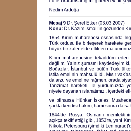
Lütfen karamsarlığımı giderecek bir şeyle
Nedim Ardoğa
Mesaj 9
Dr. Şeref Etker (03.03.2007)
Konu:
Dr. Kazım İsmail'in gözünden Kı
1854 Kırım muharebesi esnasında İngil
Türk ordusu ile birleşerek harekete geçt
büyük bir zafer elde ettikleri malumunuz
Kırım muharebesine tekaddüm eden acı
değilim. Yalnız şurasını kaydedeyim k
Boğazlar, İstanbul ve bütün Türk ülkes
istila emelinin mahsulü idi. Mısır vak'a
da arzu ve emeline rağmen, orada siyas
Tanzimat hareketi ile yurdumuzda ye
niyete dayanan ıslahatımızı, içerdeki elle
ve bilhassa Hünkar İskelesi Muahedes
şarkta kendisi hakim, hami sonra da sah
1844'de Rusya, Osmanlı memlektinin i
açıkça teklif ettiği gibi, 1853'te, yani 
Nikola Petersburg (şimdiki Leningrad)'d