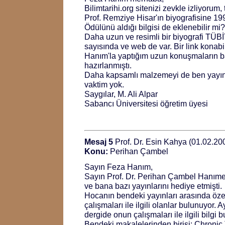
Bilimtarihi.org sitenizi zevkle izliyorum,
Prof. Remziye Hisar'ın biyografisine 1
Ödülünü aldığı bilgisi de eklenebilir mi?
Daha uzun ve resimli bir biyografi TÜBİ
sayısında ve web de var. Bir link konab
Hanım'la yaptığım uzun konuşmaların ba
hazırlanmıştı.
Daha kapsamlı malzemeyi de ben yayınl
vaktim yok.
Saygılar, M. Ali Alpar
Sabancı Üniversitesi öğretim üyesi
Mesaj 5
Prof. Dr. Esin Kahya (01.02.20
Konu:
Perihan Çambel
Sayın Feza Hanım,
Sayın Prof. Dr. Perihan Çambel Hanımef
ve bana bazı yayınlarını hediye etmişti.
Hocanın bendeki yayınları arasında öze
çalışmaları ile ilgili olanlar bulunuyor. 
dergide onun çalışmaları ile ilgili bilgi 
Bendeki makalelerinden birisi: Chronic 