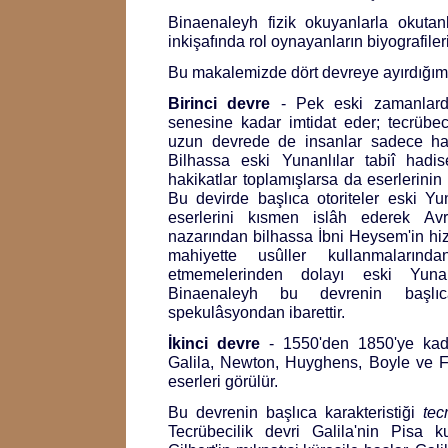
Binaenaleyh fizik okuyanlarla okutanla
inkişafında rol oynayanların biyografilerin
Bu makalemizde dört devreye ayırdığımız
Birinci devre
- Pek eski zamanlarda
senesine kadar imtidat eder; tecrübec
uzun devrede de insanlar sadece haki
Bilhassa eski Yunanlılar tabiî hadis
hakikatlar toplamışlarsa da eserlerinin 
Bu devirde başlıca otoriteler eski Yuna
eserlerini kısmen islâh ederek Avru
nazarından bilhassa İbni Heysem'in hizm
mahiyette usûller kullanmaların
etmemelerinden dolayı eski Yunanl
Binaenaleyh bu devrenin başlıca 
spekulâsyondan ibarettir.
İkinci devre
- 1550'den 1850'ye kada
Galila, Newton, Huyghens, Boyle ve Fr
eserleri görülür.
Bu devrenin başlıca karakteristiği
tec
Tecrübecilik devri Galila'nin Pisa k