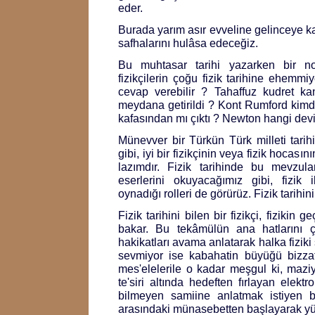
eder.
Burada yarım asır evveline gelinceye kad
safhalarını hulâsa edeceğiz.
Bu muhtasar tarihi yazarken bir no
fizikçilerin çoğu fizik tarihine ehemmiy
cevap verebilir ? Tahaffuz kudret k
meydana getirildi ? Kont Rumford kim
kafasından mı çıktı ? Newton hangi dev
Münevver bir Türkün Türk milleti tarihi
gibi, iyi bir fizikçinin veya fizik hocasın
lazımdır. Fizik tarihinde bu mevzula
eserlerini okuyacağımız gibi, fizik 
oynadığı rolleri de görürüz. Fizik tarihin
Fizik tarihini bilen bir fizikçi, fizikin
bakar. Bu tekâmülün ana hatlarını ç
hakikatları avama anlatarak halka fiziki 
sevmiyor ise kabahatin büyüğü bizzat 
mes'elelerile o kadar meşgul ki, maziyi
te'siri altında hedeften fırlayan elektro
bilmeyen samiine anlatmak istiyen bi
arasındaki münasebetten başlayarak yürü