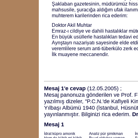
Şaklaban gazetesinin, müdürümüz hissi
mahsusile, şuracığa aldığım ufak ilanım
muhterem karilerinden rica ederim:
Doktor Akil Muhtar
Emraz-ı cildiye ve dahili hastalıklar mü
En büyük usüllerle hastalıkları tedavi e
Aynştayn nazariyatı sayesinde elde etdiğ
veremlilere serum anti-tüberkülo zerk ed
İlk muayene meccanendir.
Mesaj 1'e cevap
(12.05.2005) ;
Mesaj panonuza gönderilen ve Prof. Fri
yazılmış dizeler, "P.C.N.'de Kafiyeli K
Yılbaşı Albümü 1940 (İstanbul, Hüsnüt
yayınlanmıştır. Bilginizi rica ederim.
Dr
Mesaj 1
İdrat küpro amonik
Analiz pür şimikman
İ