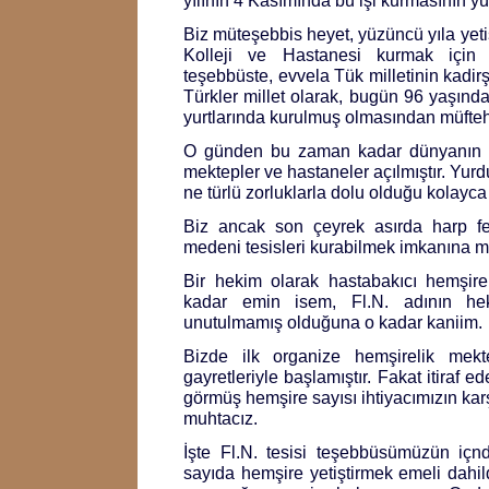
yılının 4 Kasımında bu işi kurmasının y
Biz müteşebbis heyet, yüzüncü yıla yeti
Kolleji ve Hastanesi kurmak için
teşebbüste, evvela Tük milletinin kadirşi
Türkler millet olarak, bugün 96 yaşınd
yurtlarında kurulmuş olmasından müftehi
O günden bu zaman kadar dünyanın p
mektepler ve hastaneler açılmıştır. Yurd
ne türlü zorluklarla dolu olduğu kolayca 
Biz ancak son çeyrek asırda harp f
medeni tesisleri kurabilmek imkanına m
Bir hekim olarak hastabakıcı hemşire
kadar emin isem, Fl.N. adının hek
unutulmamış olduğuna o kadar kaniim.
Bizde ilk organize hemşirelik mekte
gayretleriyle başlamıştır. Fakat itiraf 
görmüş hemşire sayısı ihtiyacımızın ka
muhtacız.
İşte Fl.N. tesisi teşebbüsümüzün içn
sayıda hemşire yetiştirmek emeli dahil