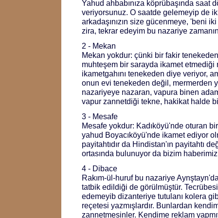
Yahud ahbabınıza köprübaşında saat d
veriyorsunuz. O saatde gelemeyip de iki
arkadaşınızın size gücenmeye, 'beni iki
zira, tekrar edeyim bu nazariye zamanın
2 - Mekan
Mekan yokdur: çünki bir fakir tenekede
muhteşem bir sarayda ikamet etmediği
ikametgahını tenekeden diye veriyor, a
onun evi tenekeden değil, mermerden ya
nazariyeye nazaran, vapura binen ada
vapur zannetdiği tekne, hakikat halde bi
3 - Mesafe
Mesafe yokdur: Kadıköyü'nde oturan bi
yahud Boyacıköyü'nde ikamet ediyor ol
payitahtıdır da Hindistan'ın payitahtı değ
ortasında bulunuyor da bizim haberimiz
4 - Dibace
Rakım-ül-huruf bu nazariye Aynştayn'da
tatbik edildiği de görülmüştür. Tecrübesi
edemeyib dizanteriye tutulanı kolera gibi
reçetesi yazmışlardır. Bunlardan kendime
zannetmesinler. Kendime reklam yapmı