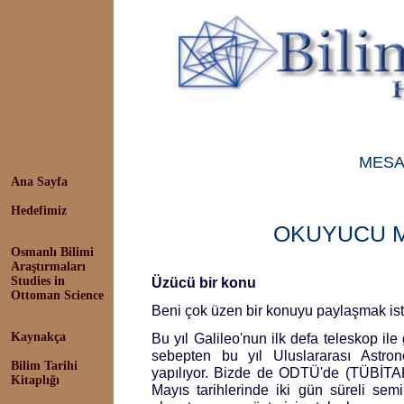
MESA
Ana Sayfa
Hedefimiz
OKUYUCU M
Osmanlı Bilimi
Araştırmaları
Studies in
Üzücü bir konu
Ottoman Science
Beni çok üzen bir konuyu paylaşmak ist
Kaynakça
Bu yıl Galileo'nun ilk defa teleskop il
sebepten bu yıl Uluslararası Astrono
Bilim Tarihi
yapılıyor. Bizde de ODTÜ'de (TÜBİTAK
Kitaplığı
Mayıs tarihlerinde iki gün süreli semi