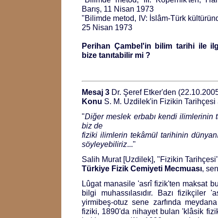
Barış, 11 Nisan 1973
"Bilimde metod, IV: İslâm-Türk kültürün
25 Nisan 1973
Perihan Çambel'in bilim tarihi ile ilg
bize tanıtabilir mi ?
Mesaj 3
Dr. Şeref Etker'den (22.10.200
Konu
S. M. Uzdilek'in Fizikin Tarihçesi 
"
Diğer meslek erbabı kendi ilimlerinin ta
biz de
fiziki ilimlerin tekâmül tarihinin düny
söyleyebiliriz
..."
Salih Murat [Uzdilek], "Fizikin Tarihçesi
Türkiye Fizik Cemiyeti Mecmuası
, se
Lûgat manasile 'asrî fizik'ten maksat b
bilgi muhassılasıdır. Bazı fizikçiler 'a
yirmibeş-otuz sene zarfında meydana 
fiziki, 1890'da nihayet bulan 'klâsik fiz