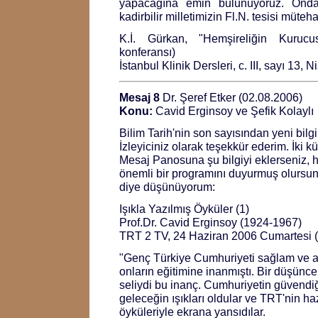
yapacağına emin bulunuyoruz. Ond
kadirbilir milletimizin Fl.N. tesisi müte
K.İ. Gürkan, "Hemşireliğin Kurucu
konferansı)
İstanbul Klinik Dersleri, c. III, sayı 13, 
Mesaj 8
Dr. Şeref Etker (02.08.2006)
Konu:
Cavid Erginsoy ve Şefik Kolaylı
Bilim Tarih'nin son sayısından yeni bilg
İzleyiciniz olarak teşekkür ederim. İki 
Mesaj Panosuna şu bilgiyi eklerseniz, 
önemli bir programını duyurmuş olursu
diye düşünüyorum:
Işıkla Yazılmış Öyküler (1)
Prof.Dr. Cavid Erginsoy (1924-1967)
TRT 2 TV, 24 Haziran 2006 Cumartesi (
"Genç Türkiye Cumhuriyeti sağlam ve ay
onların eğitimine inanmıştı. Bir düşünc
seliydi bu inanç. Cumhuriyetin güvendiğ
geleceğin ışıkları oldular ve TRT'nin ha
öyküleriyle ekrana yansıdılar.