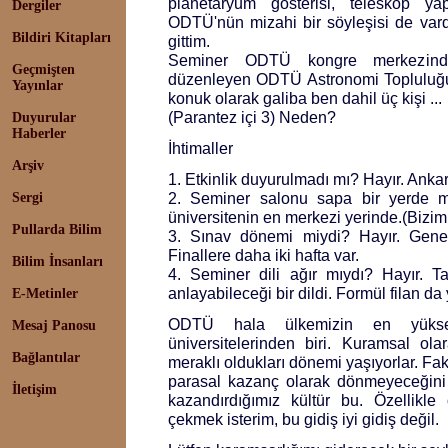
planetaryum gösterisi, teleskop ya
Dergiler
ODTÜ'nün mizahi bir söyleşisi de var
Bildiri Kitapları
gittim.
Seminer ODTÜ kongre merkezinde y
Geçmişten
düzenleyen ODTÜ Astronomi Topluluğu 
Yayınlar
konuk olarak galiba ben dahil üç kişi ...
(Parantez içi 3) Neden?
Duyurular
Haberler
İhtimaller
Arşiv
1. Etkinlik duyurulmadı mı? Hayır. Ank
2. Seminer salonu sapa bir yerde 
Sergi
üniversitenin en merkezi yerinde.(Bizi
Pullarda Bilim
3. Sınav dönemi miydi? Hayır. Genelli
Finallere daha iki hafta var.
Bilim İnsanları
4. Seminer dili ağır mıydı? Hayır. T
anlayabileceği bir dildi. Formül filan da 
E-Metinler
ODTÜ hala ülkemizin en yüks
Mesaj Panosu
üniversitelerinden biri. Kuramsal ola
Bağlantılar
meraklı oldukları dönemi yaşıyorlar. Faka
parasal kazanç olarak dönmeyeceğini b
İletişim
kazandırdığımız kültür bu. Özellikle 
çekmek isterim, bu gidiş iyi gidiş değil.