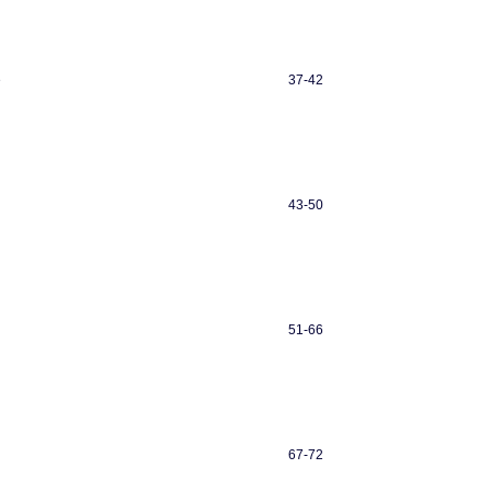
e
37-42
43-50
51-66
67-72