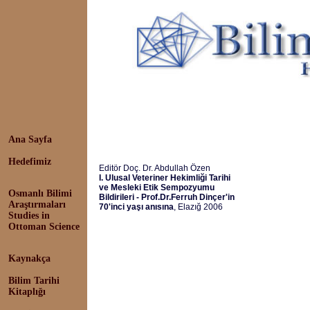
Ana Sayfa
Hedefimiz
Editör Doç. Dr. Abdullah Özen
I. Ulusal Veteriner Hekimliği Tarihi
ve Mesleki Etik Sempozyumu
Osmanlı Bilimi
Bildirileri - Prof.Dr.Ferruh Dinçer'in
Araştırmaları
70'inci yaşı anısına
, Elazığ 2006
Studies in
Ottoman Science
Kaynakça
Bilim Tarihi
Kitaplığı