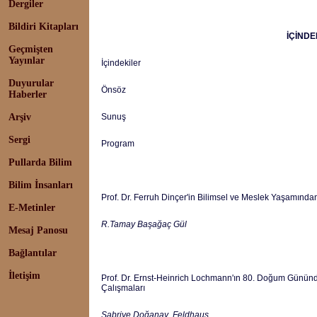
Dergiler
Bildiri Kitapları
İÇİNDE
Geçmişten
Yayınlar
İçindekiler
Duyurular
Önsöz
Haberler
Arşiv
Sunuş
Sergi
Program
Pullarda Bilim
Bilim İnsanları
Prof. Dr. Ferruh Dinçer'in Bilimsel ve Meslek Yaşamından
E-Metinler
R.Tamay Başağaç Gül
Mesaj Panosu
Bağlantılar
İletişim
Prof. Dr. Ernst-Heinrich Lochmann'ın 80. Doğum Gününde
Çalışmaları
Sabriye Doğanay Feldhaus