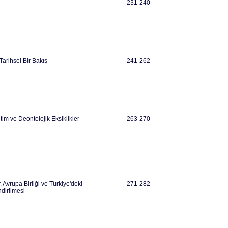
231-240
arihsel Bir Bakış
241-262
im ve Deontolojik Eksiklikler
263-270
Avrupa Birliği ve Türkiye'deki
271-282
ndirilmesi