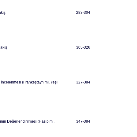
akış
283-304
Bakış
305-326
n İncelenmesi (Frankeştayn mı, Yeşil
327-384
mının Değerlendirilmesi (Hasip mi,
347-384