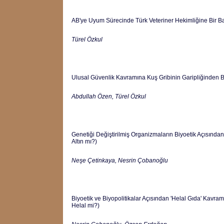
AB'ye Uyum Sürecinde Türk Veteriner Hekimliğine Bir B
Türel Özkul
Ulusal Güvenlik Kavramına Kuş Gribinin Garipliğinden 
Abdullah Özen, Türel Özkul
Genetiği Değiştirilmiş Organizmaların Biyoetik Açısında
Altın mı?)
Neşe Çetinkaya, Nesrin Çobanoğlu
Biyoetik ve Biyopolitikalar Açısından 'Helal Gıda' Kavra
Helal mi?)