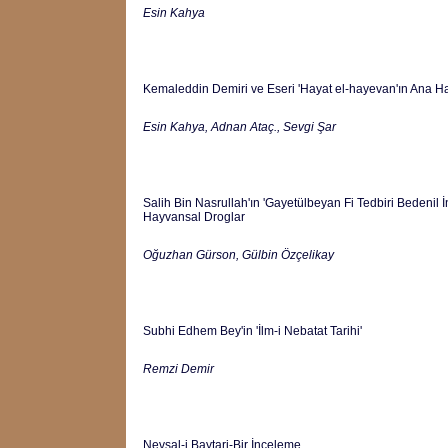
Esin Kahya
Kemaleddin Demiri ve Eseri 'Hayat el-hayevan'ın Ana Ha
Esin Kahya, Adnan Ataç., Sevgi Şar
Salih Bin Nasrullah'ın 'Gayetülbeyan Fi Tedbiri Bedenil 
Hayvansal Droglar
Oğuzhan Gürson, Gülbin Özçelikay
Subhi Edhem Bey'in 'İlm-i Nebatat Tarihi'
Remzi Demir
Nevsal-i Baytari-Bir İnceleme