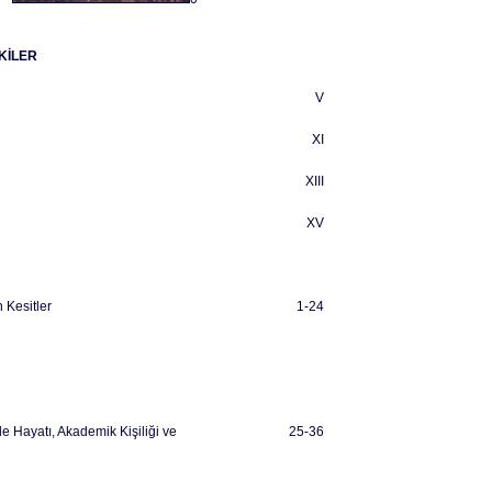
KİLER
V
XI
XIII
XV
 Kesitler
1-24
 Hayatı, Akademik Kişiliği ve
25-36