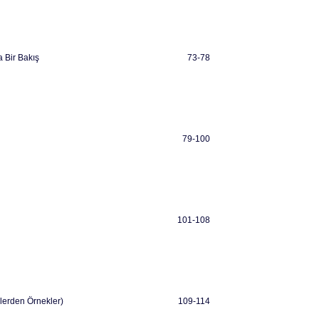
a Bir Bakış
73-78
79-100
101-108
lerden Örnekler)
109-114