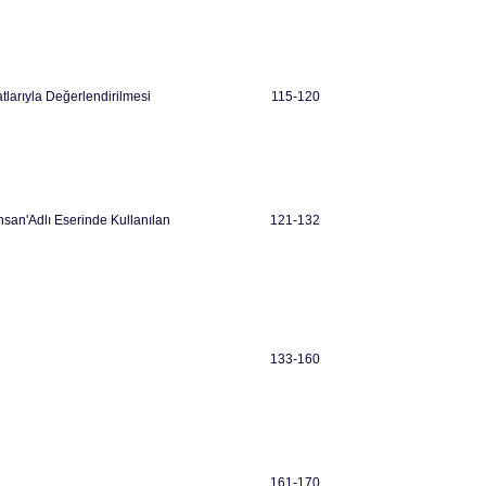
tlarıyla Değerlendirilmesi
115-120
İnsan'Adlı Eserinde Kullanılan
121-132
133-160
161-170