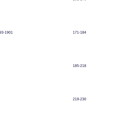
893-1901
171-184
185-218
219-230