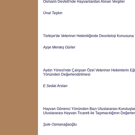
Osmanlı Devleti'nde Hayvanlardan Alınan Vergiler
Ünal Taşkın
Türkiye'de Veteriner Hekimliğinde Deontoloji Konusuna T
Ayşe Menteş Gürler
Aydın Yöresi'nde Çalışsan Özel Veteriner Hekimlerin Eğit
Yönünden Değerlendirilmesi
E.Sedat Arslan
Hayvan Gönenci Yönünden Bazı Uluslararası Kuruluşlar, 
Uluslararası Hayvan Ticareti ile Taşımacılığının Değerle
Şule Osmanağaoğlu