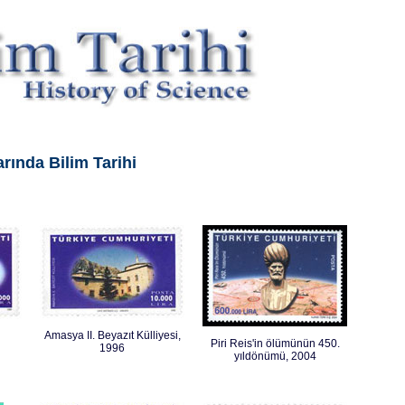
arında Bilim Tarihi
Amasya II. Beyazıt Külliyesi,
Piri Reis'in ölümünün 450.
1996
yıldönümü, 2004