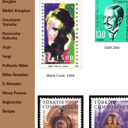
Dergiler
Bildiri Kitapları
Geçmişten
Yayınlar
Duyurular
Haberler
Arşiv
Salih Zeki
Sergi
Pullarda Bilim
Bilim İnsanları
Marie Curie, 1994
E-Metinler
Mesaj Panosu
Bağlantılar
İletişim