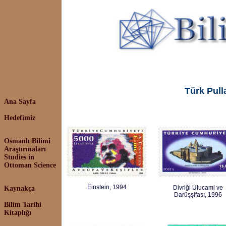
Türk Pull
Ana Sayfa
Hedefimiz
Osmanlı Bilimi
Araştırmaları
Studies in
Ottoman Science
Einstein, 1994
Divriği Ulucami ve
Kaynakça
Darüşşifası, 1996
Bilim Tarihi
Kitaplığı