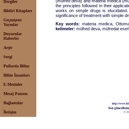
(
müfred deva
) and materia medica (
mü
Dergiler
the principles followed in their applica
works on simple drugs is elucidated. 
Bildiri Kitapları
significance of treatment with simple 
Geçmişten
Key words:
materia medica, Ottoma
Yayınlar
kelimeler:
müfred deva, müfredat eserle
Duyurular
Haberler
Arşiv
Sergi
Pullarda Bilim
Bilim İnsanları
E-Metinler
Mesaj Panosu
Bağlantılar
http://www.bil
Son güncellem
İletişim
© 20