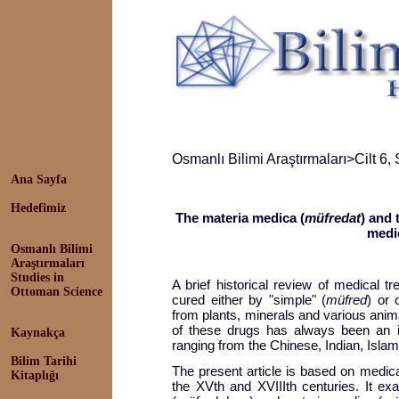
Osmanlı Bilimi Araştırmaları
>
Cilt 6,
Ana Sayfa
Hedefimiz
The materia medica (
müfredat
)
and 
medi
Osmanlı Bilimi
Araştırmaları
Studies in
A brief historical review of medical t
Ottoman Science
cured either by "simple" (
müfred
) or
from plants, minerals and various anima
of these drugs has always been an iss
Kaynakça
ranging from the Chinese, Indian, Islam
Bilim Tarihi
The present article is based on medic
Kitaplığı
the XVth and XVIIIth centuries. It e